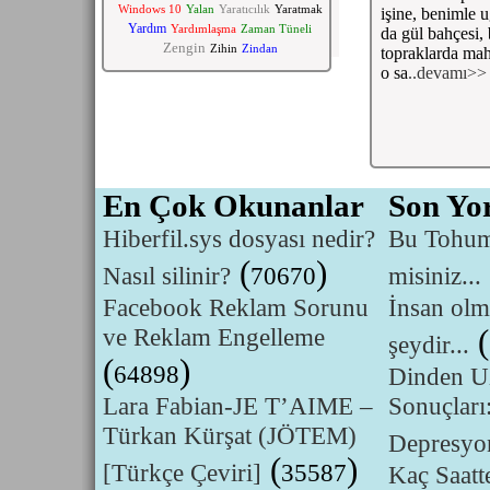
Windows 10
Yalan
Yaratıcılık
Yaratmak
işine, benimle u
Yardım
Yardımlaşma
Zaman Tüneli
da gül bahçesi, 
Zengin
Zihin
Zindan
topraklarda mah
o sa
..devamı>>
En Çok Okunanlar
Son Yo
Hiberfil.sys dosyası nedir?
Bu Tohumu
(
)
Nasıl silinir?
70670
misiniz...
Facebook Reklam Sorunu
İnsan olm
ve Reklam Engelleme
(
şeydir...
(
)
64898
Dinden U
Lara Fabian-JE T’AIME –
Sonuçları
Türkan Kürşat (JÖTEM)
Depresyo
(
)
[Türkçe Çeviri]
35587
Kaç Saatte