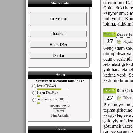
ediyordum. Dah
Müzik Çalar
Çölü'ndeki hare
kalıyordum. Sıc
buluyordu. Kon
lokma, aldığım 
Zerre Ka
Kas`16
27
Hayatt
Genç adam sokağ
oturup dışarıya
adama seslendi:
selamlaştığı ka
yok bana ekmek 
kadına verdi. So
Anket
kadının durumu.
Sitemizden Memnun musunuz?
Evet (%81,0)
Ben Çok 
Kas`16
Hayır (%10,8)
27
Tebes
Yorumsuz (%8,10)
Bir kamyonun ça
Toplam Oy: 37
taşıma şirketin
karşıyalar, ve 
Tüm Anketler
çok iyiyim” dem
götürmek üzere 
Takvim
sadece soruma y