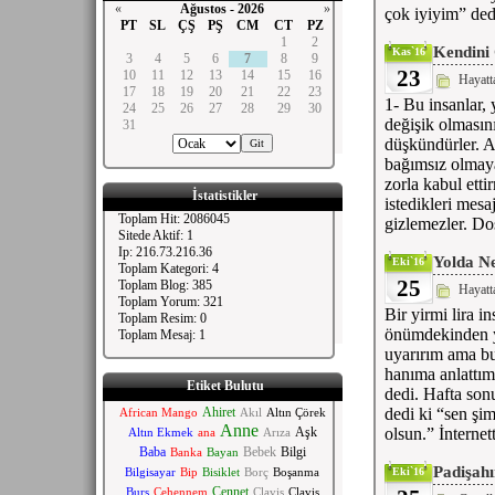
«
Ağustos - 2026
»
çok iyiyim” ded
PT
SL
ÇŞ
PŞ
CM
CT
PZ
1
2
Kendini 
Kas`16
3
4
5
6
7
8
9
23
10
11
12
13
14
15
16
Hayatt
17
18
19
20
21
22
23
1- Bu insanlar,
24
25
26
27
28
29
30
değişik olmasın
31
düşkündürler. Ai
bağımsız olmaya 
zorla kabul ett
İstatistikler
istedikleri mesa
Toplam Hit: 2086045
gizlemezler. Do
Sitede Aktif: 1
Ip: 216.73.216.36
Yolda Ne
Eki`16
Toplam Kategori: 4
25
Toplam Blog: 385
Hayatt
Toplam Yorum: 321
Bir yirmi lira i
Toplam Resim: 0
önümdekinden yi
Toplam Mesaj: 1
uyarırım ama bu
hanıma anlattım
Etiket Bulutu
dedi. Hafta son
Ahiret
dedi ki “sen şimd
African Mango
Akıl
Altın Çörek
Anne
Aşk
olsun.” İnterne
Altın Ekmek
ana
Arıza
Baba
Bebek
Bilgi
Banka
Bayan
Padişahı
Bilgisayar
Bip
Bisiklet
Borç
Boşanma
Eki`16
Cennet
Burs
Cehennem
Clavis
Clavis