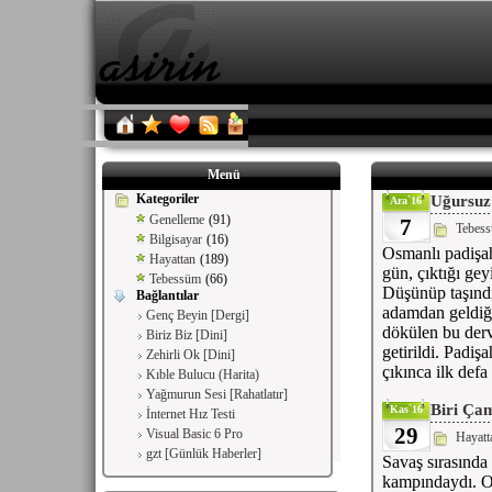
Menü
Kategoriler
Uğursuz
Ara`16
Genelleme
(91)
7
Tebes
Bilgisayar
(16)
Osmanlı padişa
Hayattan
(189)
gün, çıktığı ge
Tebessüm
(66)
Düşünüp taşındı
Bağlantılar
adamdan geldiği
Genç Beyin [Dergi]
dökülen bu derv
Biriz Biz [Dini]
getirildi. Padiş
Zehirli Ok [Dini]
çıkınca ilk defa
Kıble Bulucu (Harita)
Yağmurun Sesi [Rahatlatır]
Biri Çam
Kas`16
İnternet Hız Testi
29
Visual Basic 6 Pro
Hayatt
gzt [Günlük Haberler]
Savaş sırasında
kampındaydı. O