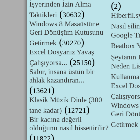
İşyerinden İzin Alma
(
)
2
(
)
Taktikleri
30632
Hiberfil.s
Windows 8 Masaüstüne
Nasıl silin
Geri Dönüşüm Kutusunu
Google Tr
(
)
Getirmek
30270
Beatbox 
Excel Dosyanız Yavaş
Şeytanın H
(
)
Çalışıyorsa...
25150
Neden Lis
Sabır, insana üstün bir
Kullanmal
ahlak kazandıran...
Excel Do
(
)
13621
Çalışıyors
Klasik Müzik Dinle (300
Windows 
(
)
tane kadar)
12721
Geri Dön
Bir kadına değerli
Getirmek
olduğunu nasıl hissettirilir?
(
)
11822