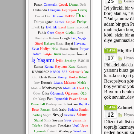
25
Genell
Çocuk
Damat
Panax
Cömertlik
Dedi
İyi yürekli bir 
Dedikodu
Deneyim
Depresyon
Derviş
borç alanlar, "
Dua
Doktor
Devlet
Din
Diploma
"Padişahımız öl
Dünya
Endişe
eğitim
Ekmek
Empati
adam bir gün Pa
Evlilik
Erkek
Eş
Excel
Ezan
Facebook
muhtaçlara borç
Gelin
Fakir
Gece
Geçim
Geri
kötü, sizin bir 
Dönüşüm Kutusu
Google
Güç Saygı
diye gammazla
Hayat
Güzel
Hakaret
Hasta
Hayırsız
Hediye
İhtiyar
Evlat
Helal
Horoz
Huzur
Hiç Bir 
Eyl`16
Adam
İman
İletişim
imitasyon
İnsanlık
17
Hayatt
İş Yaşamı
Kadın
İyilik
Jiroskop
Philadelphia'da
Kaynana
Kanser
Kavga
Kaza
Kazanç
yarısını biraz g
kız
KB5000802
KB5001567
Kıskançlık
karı-koca içeri 
Kilo
Klavis Panax
Komşu
Korku
Kömür
Resepsiyon görev
Lisans
köy
Küsmek
Makarna
Melek
boş yerimiz yok
Motivasyon
Mobile
Mutluluk
Okul
Oy
Buyurun benim o
Öfke
Öğretmen
Ödev
Öğretmek
Öğüt
çok sevinir
..de
Para
Ön Yargı
Pişmanlık
Power Editör
Powerball
Profesyonellik
Reklam
Replika
Zahmet 
Eyl`16
Sabır
Reset
Ressam
Rızk
Sadaka
Sandık
12
Sevgi
Sıkıntı
Hayatt
Sarhoş
Seçim
Sevmek
Stres
Signal
Simit
Soygun
Şişmanlık
Düzeni alt üst o
Telefon
Telegram
TimeLine
UAC
Uyku
toprağı kazmaya
Uyumak
Üzüntü
Whatsapp
Windows
neden bozup kaz