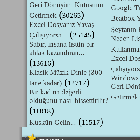
Geri Dönüşüm Kutusunu
Google Tr
(
)
Getirmek
30265
Beatbox 
Excel Dosyanız Yavaş
Şeytanın H
(
)
Çalışıyorsa...
25145
Neden Lis
Sabır, insana üstün bir
Kullanmal
ahlak kazandıran...
Excel Do
(
)
13616
Çalışıyors
Klasik Müzik Dinle (300
Windows 
(
)
tane kadar)
12717
Geri Dön
Bir kadına değerli
Getirmek
olduğunu nasıl hissettirilir?
(
)
11818
(
)
Küskün Gelin...
11517