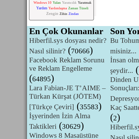
Windows 10
Yalan
Yaratıcılık
Yaratmak
Yardım
Yardımlaşma
Zaman Tüneli
Zengin
Zihin
Zindan
En Çok Okunanlar
Son Yo
Hiberfil.sys dosyası nedir?
Bu Tohumu
(
)
Nasıl silinir?
70666
misiniz...
Facebook Reklam Sorunu
İnsan olm
ve Reklam Engelleme
(
şeydir...
(
)
64895
Dinden U
Lara Fabian-JE T’AIME –
Sonuçları
Türkan Kürşat (JÖTEM)
Depresyo
(
)
[Türkçe Çeviri]
35583
Kaç Saatte
İşyerinden İzin Alma
(
)
2
(
)
Taktikleri
30629
Hiberfil.s
Windows 8 Masaüstüne
Nasıl silin