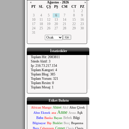
«
Ağustos - 2026
»
PT
SL
ÇŞ
PŞ
CM
CT
PZ
1
2
3
4
5
6
7
8
9
10
11
12
13
14
15
16
17
18
19
20
21
22
23
24
25
26
27
28
29
30
31
İstatistikler
Toplam Hit: 2083811
Sitede Aktif: 3
Ip: 216.73.217.154
Toplam Kategori: 4
Toplam Blog: 385
Toplam Yorum: 321
Toplam Resim: 0
Toplam Mesaj: 1
Etiket Bulutu
Ahiret
African Mango
Akıl
Altın Çörek
Anne
Aşk
Altın Ekmek
ana
Arıza
Baba
Bebek
Bilgi
Banka
Bayan
Bilgisayar
Bip
Bisiklet
Borç
Boşanma
Cennet
Burs
Cehennem
Clavis
Clavis