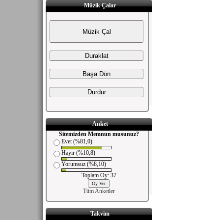
Müzik Çalar
Anket
Sitemizden Memnun musunuz?
Evet (%81,0)
Hayır (%10,8)
Yorumsuz (%8,10)
Toplam Oy: 37
Tüm Anketler
Takvim