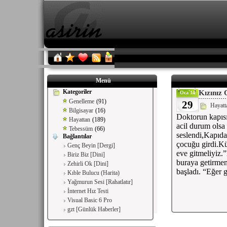
Menü
Kategoriler
Kızınız 
Oca`14
Genelleme
(91)
29
Hayatt
Bilgisayar
(16)
Doktorun kapısı
Hayattan
(189)
acil durum olsa 
Tebessüm
(66)
seslendi,Kapıda
Bağlantılar
çocuğu girdi.K
Genç Beyin [Dergi]
eve gitmeliyiz
Biriz Biz [Dini]
buraya getirme
Zehirli Ok [Dini]
başladı. “Eğer 
Kıble Bulucu (Harita)
Yağmurun Sesi [Rahatlatır]
İnternet Hız Testi
Visual Basic 6 Pro
gzt [Günlük Haberler]