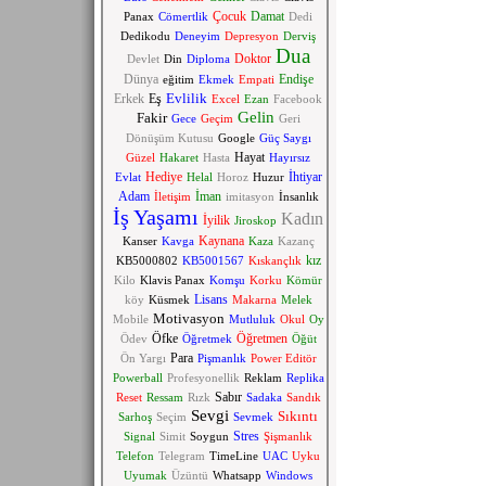
Çocuk
Damat
Panax
Cömertlik
Dedi
Dedikodu
Deneyim
Depresyon
Derviş
Dua
Doktor
Devlet
Din
Diploma
Dünya
Endişe
eğitim
Ekmek
Empati
Evlilik
Erkek
Eş
Excel
Ezan
Facebook
Gelin
Fakir
Gece
Geçim
Geri
Dönüşüm Kutusu
Google
Güç Saygı
Hayat
Güzel
Hakaret
Hasta
Hayırsız
Hediye
İhtiyar
Evlat
Helal
Horoz
Huzur
Adam
İman
İletişim
imitasyon
İnsanlık
İş Yaşamı
Kadın
İyilik
Jiroskop
Kaynana
Kanser
Kavga
Kaza
Kazanç
kız
KB5000802
KB5001567
Kıskançlık
Kilo
Klavis Panax
Komşu
Korku
Kömür
Lisans
köy
Küsmek
Makarna
Melek
Motivasyon
Mobile
Mutluluk
Okul
Oy
Öfke
Öğretmen
Ödev
Öğretmek
Öğüt
Para
Ön Yargı
Pişmanlık
Power Editör
Powerball
Profesyonellik
Reklam
Replika
Sabır
Reset
Ressam
Rızk
Sadaka
Sandık
Sevgi
Sıkıntı
Sarhoş
Seçim
Sevmek
Stres
Signal
Simit
Soygun
Şişmanlık
Telefon
Telegram
TimeLine
UAC
Uyku
Uyumak
Üzüntü
Whatsapp
Windows