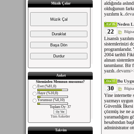
aldığında aslınd
Müzik Çalar
olduğunun farkı
yazılımı k
..dev
Neden Li
Eyl`20
22
Bilgis
Lisanslı yazılı
sistemlerinizi d
programlarıdır.
2004 tarihli F
alınan sistemle
tanımlanır. Bir f
yazılı
..devamı>
Anket
Bu Uygul
Oca`17
Sitemizden Memnun musunuz?
Evet (%81,0)
30
Bilgis
Hayır (%10,8)
Yine internette 
Yorumsuz (%8,10)
yazmayı uygun g
Güvenlik İlkesi 
Toplam Oy: 37
çözmüş ise ne a
Tüm Anketler
yaramadığını gö
hesabından başk
administrator ot
Takvim