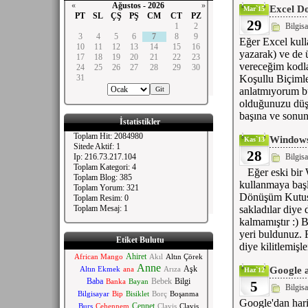
«
Ağustos - 2026
»
Excel Do
Mar`15
PT
SL
ÇŞ
PŞ
CM
CT
PZ
29
1
2
Bilgis
3
4
5
6
7
8
9
Eğer Excel kull
10
11
12
13
14
15
16
yazarak) ve de ü
17
18
19
20
21
22
23
vereceğim kodla
24
25
26
27
28
29
30
31
Koşullu Biçimle
anlatmıyorum bu
olduğunuzu düşü
başına ve sonu
İstatistikler
Toplam Hit: 2084980
Windows
Kas`13
Sitede Aktif: 1
28
Ip: 216.73.217.104
Bilgis
Toplam Kategori: 4
Eğer eski bir W
Toplam Blog: 385
kullanmaya baş
Toplam Yorum: 321
Dönüşüm Kutusu
Toplam Resim: 0
Toplam Mesaj: 1
sakladılar diye 
kalmamıştır :) B
yeri buldunuz.
Etiket Bulutu
diye kilitlemişl
Ahiret
African Mango
Akıl
Altın Çörek
Anne
Aşk
Altın Ekmek
ana
Arıza
Google a
Haz`12
Baba
Bebek
Bilgi
Banka
Bayan
5
Bilgis
Bilgisayar
Bip
Bisiklet
Borç
Boşanma
Google'dan hari
Cennet
Burs
Cehennem
Clavis
Clavis