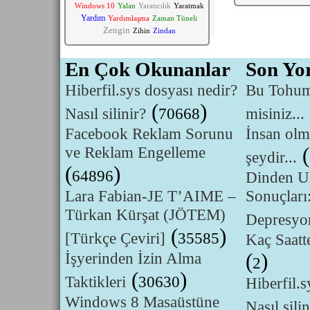
Windows 10
Yalan
Yaratıcılık
Yaratmak
Yardım
Yardımlaşma
Zaman Tüneli
Zengin
Zihin
Zindan
En Çok Okunanlar
Son Yo
Hiberfil.sys dosyası nedir?
Bu Tohumu
(
)
Nasıl silinir?
70668
misiniz...
Facebook Reklam Sorunu
İnsan olm
ve Reklam Engelleme
(
şeydir...
(
)
64896
Dinden U
Lara Fabian-JE T’AIME –
Sonuçları
Türkan Kürşat (JÖTEM)
Depresyo
(
)
[Türkçe Çeviri]
35585
Kaç Saatte
İşyerinden İzin Alma
(
)
2
(
)
Taktikleri
30630
Hiberfil.s
Windows 8 Masaüstüne
Nasıl silin