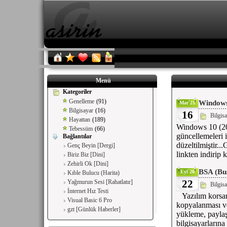
Menü
Kategoriler
Genelleme
(91)
Windows
Mar`21
Bilgisayar
(16)
16
Bilgis
Hayattan
(189)
Windows 10 (2
Tebessüm
(66)
güncellemeleri 
Bağlantılar
düzeltilmiştir.
Genç Beyin [Dergi]
linkten indirip k
Biriz Biz [Dini]
Zehirli Ok [Dini]
BSA (Bus
Eyl`20
Kıble Bulucu (Harita)
22
Yağmurun Sesi [Rahatlatır]
Bilgis
İnternet Hız Testi
Yazılım korsanlı
Visual Basic 6 Pro
kopyalanması ve
gzt [Günlük Haberler]
yükleme, paylaş
bilgisayarlarına 