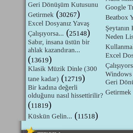
Geri Dönüşüm Kutusunu
Google Tr
(
)
Getirmek
30267
Beatbox 
Excel Dosyanız Yavaş
Şeytanın H
(
)
Çalışıyorsa...
25148
Neden Lis
Sabır, insana üstün bir
Kullanmal
ahlak kazandıran...
Excel Do
(
)
13619
Çalışıyors
Klasik Müzik Dinle (300
Windows 
(
)
tane kadar)
12719
Geri Dön
Bir kadına değerli
Getirmek
olduğunu nasıl hissettirilir?
(
)
11819
(
)
Küskün Gelin...
11518