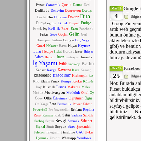
Çocuk
Damat
Panax
Cömertlik
Dedi
Google i
Mar`12
Dedikodu
Deneyim
Depresyon
Derviş
4
Dua
Bilgis
Doktor
Devlet
Din
Diploma
Dünya
Endişe
Google'ın yeni g
eğitim
Ekmek
Empati
Evlilik
Erkek
Eş
artık web geçmi
Excel
Ezan
Facebook
Gelin
Fakir
bunun önüne geç
Gece
Geçim
Geri
aktiviteleri iz
Dönüşüm Kutusu
Google
Güç Saygı
Hayat
gibi) ve henüz w
Güzel
Hakaret
Hasta
Hayırsız
Hediye
İhtiyar
durdurmadıysanız
Evlat
Helal
Horoz
Huzur
Adam
İman
tutmay
..devam
İletişim
imitasyon
İnsanlık
İş Yaşamı
Kadın
İyilik
Jiroskop
Faceboo
Oca`12
Kaynana
Kanser
Kavga
Kaza
Kazanç
25
kız
KB5000802
KB5001567
Kıskançlık
Bilgis
Kilo
Klavis Panax
Komşu
Korku
Kömür
Not: Burada anl
Lisans
köy
Küsmek
Makarna
Melek
Fırsat buldukç
Motivasyon
Mobile
Mutluluk
Okul
Oy
anlatılan bilgil
Öfke
Öğretmen
Ödev
Öğretmek
Öğüt
bildirebilirsini
Para
Ön Yargı
Pişmanlık
Power Editör
sayfaya gelipte 
Powerball
Profesyonellik
Reklam
Replika
bildiriniz... N
Sabır
Reset
Ressam
Rızk
Sadaka
Sandık
geliştirilmekt
..
Sevgi
Sıkıntı
Sarhoş
Seçim
Sevmek
Stres
Signal
Simit
Soygun
Şişmanlık
Telefon
Telegram
TimeLine
UAC
Uyku
Uyumak
Üzüntü
Whatsapp
Windows